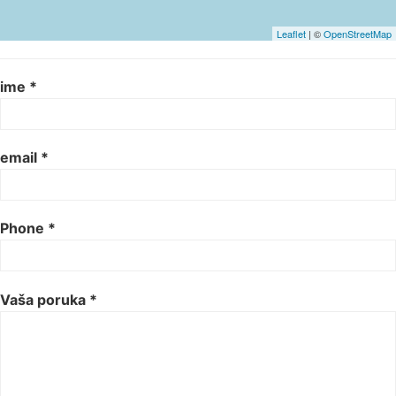
Leaflet
| ©
OpenStreetMap
ime *
email *
Phone *
Vaša poruka *