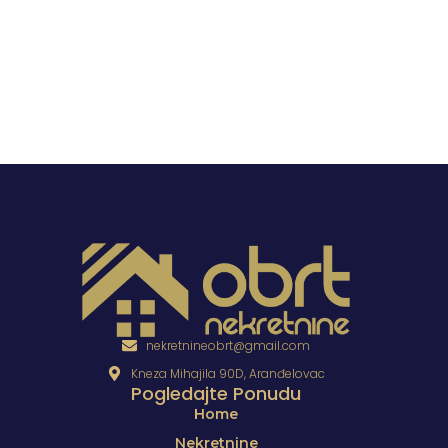
nekretnineobrt@gmail.com
Kneza Mihajila 90D, Aranđelovac
Pogledajte Ponudu
Home
Nekretnine