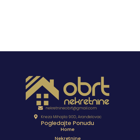
nekretnineobrt@gmail.com
Kneza Mihajila 90D, Aranđelovac
Pogledajte Ponudu
Home
Nekretnine