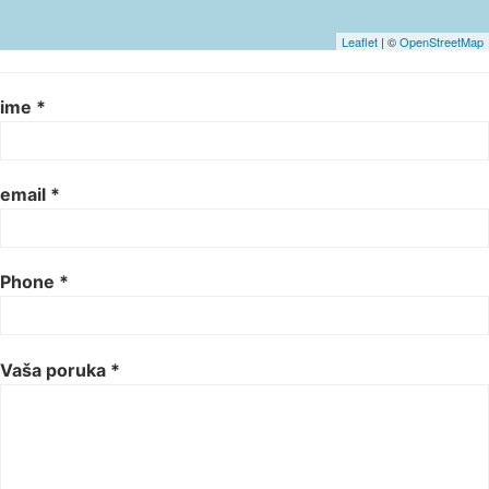
Leaflet
| ©
OpenStreetMap
ime *
email *
Phone *
Vaša poruka *