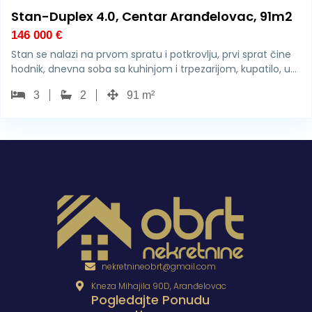
Stan-Duplex 4.0, Centar Aranđelovac, 91m2
146 000
€
Stan se nalazi na prvom spratu i potkrovlju, prvi sprat čine
hodnik, dnevna soba sa kuhinjom i trpezarijom, kupatilo, u…
3
2
91 m²
nekretnineobrt@gmail.com
Kneza Mihajila 90D, Aranđelovac
Pogledajte Ponudu