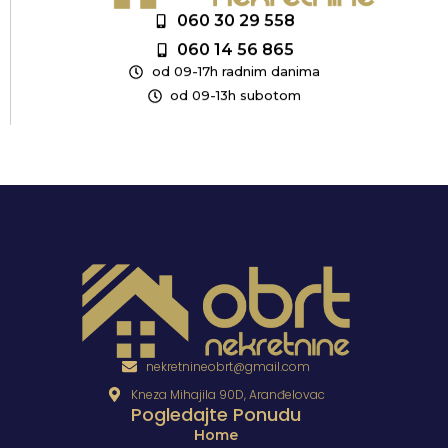
060 30 29 558
060 14 56 865
od 09-17h radnim danima
od 09-13h subotom
nekretnineobrt@gmail.com
Kneza Mihajila 90D, Aranđelovac
Pogledajte Ponudu
Home