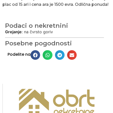
plac od 15 ari i cena ara je 1500 evra. Odlična ponuda!
Podaci o nekretnini
Grejanje
:
na čvrsto goriv
Posebne pogodnosti
Podelite na