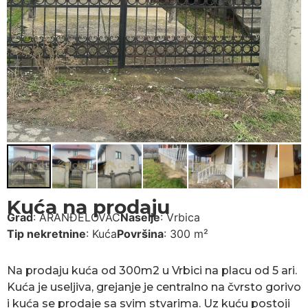
Kuća na prodaju
Grad
:
ARANĐELOVAC
Naselje
:
Vrbica
Tip nekretnine
:
Kuća
Površina
:
300 m²
Na prodaju kuća od 300m2 u Vrbici na placu od 5 ari.
Kuća je useljiva, grejanje je centralno na čvrsto gorivo
i kuća se prodaje sa svim stvarima. Uz kuću postoji