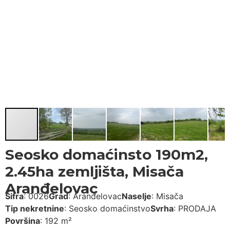
Seosko domaćinsto 190m2,
2.45ha zemljišta, Misača
Aranđelovac
Šifra
:
0026
Grad
:
Aranđelovac
Naselje
:
Misača
Tip nekretnine
:
Seosko domaćinstvo
Svrha
:
PRODAJA
Površina
:
192 m²