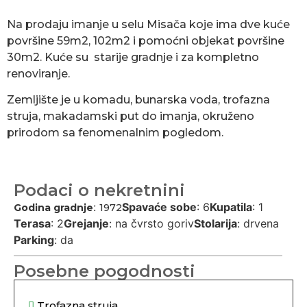
Na prodaju imanje u selu Misača koje ima dve kuće
površine 59m2, 102m2 i pomoćni objekat površine
30m2. Kuće su starije gradnje i za kompletno
renoviranje.
Zemljište je u komadu, bunarska voda, trofazna
struja, makadamski put do imanja, okruženo
prirodom sa fenomenalnim pogledom.
Podaci o nekretnini
:
Spavaće sobe
:
6
Kupatila
:
1
Godina gradnje
1972
Terasa
:
2
Grejanje
:
na čvrsto goriv
Stolarija
:
drvena
Parking
:
da
Posebne pogodnosti
Trofazna struja