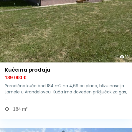
33
Kuća na prodaju
139 000
€
Porodična kuća bod 184 m2 na 4,69 ari placa, blizu naselja
Lamele u Aranđelovcu. Kuća ima doveden priključak za gas,
…
184 m²