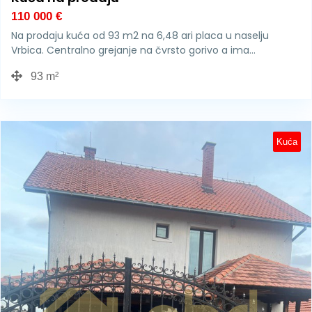
110 000
€
Na prodaju kuća od 93 m2 na 6,48 ari placa u naselju
Vrbica. Centralno grejanje na čvrsto gorivo a ima…
93 m²
Kuća