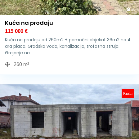
20
Kuća na prodaju
115 000
€
Kuća na prodaju od 260m2 + pomoćni objekat 36m2 na 4
ara placa. Gradska voda, kanalizacija, trofazna struja.
Grejanje na…
260 m²
Kuća