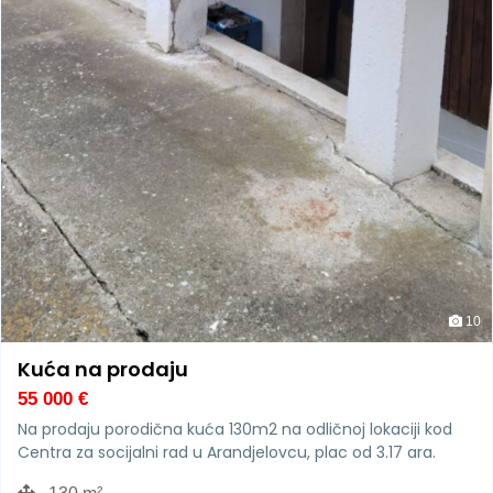
10
Kuća na prodaju
55 000
€
Na prodaju porodična kuća 130m2 na odličnoj lokaciji kod
Centra za socijalni rad u Arandjelovcu, plac od 3.17 ara.