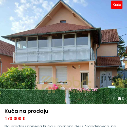
Kuća
3
Kuća na prodaju
170 000
€
Na prodaju prelepa kuća u mirnom delu Aranđelovca, na