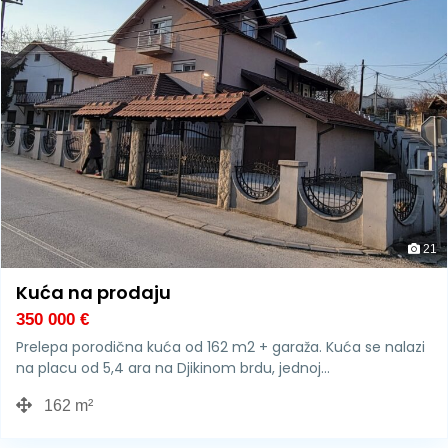
21
Kuća na prodaju
350 000
€
Prelepa porodična kuća od 162 m2 + garaža. Kuća se nalazi
na placu od 5,4 ara na Djikinom brdu, jednoj…
162 m²