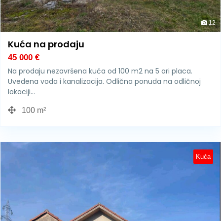
12
Kuća na prodaju
45 000
€
Na prodaju nezavršena kuća od 100 m2 na 5 ari placa.
Uvedena voda i kanalizacija. Odlična ponuda na odličnoj
lokaciji…
100 m²
Kuća