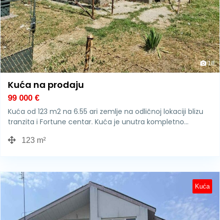
18
Kuća na prodaju
99 000
€
Kuća od 123 m2 na 6.55 ari zemlje na odličnoj lokaciji blizu
tranzita i Fortune centar. Kuća je unutra kompletno…
123 m²
Kuća