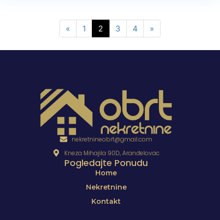
«
1
2
3
4
»
nekretnineobrt@gmail.com
Kneza Mihajila 90D, Aranđelovac
Pogledajte Ponudu
Home
Nekretnine
Kontakt