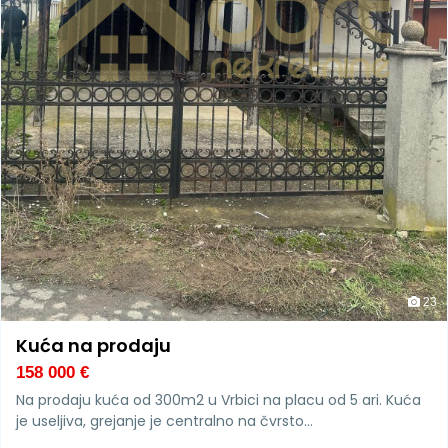
23
Kuća na prodaju
158 000
€
Na prodaju kuća od 300m2 u Vrbici na placu od 5 ari. Kuća
je useljiva, grejanje je centralno na čvrsto…