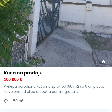
21
Kuća na prodaju
100 000
€
Prelepa porodična kuća na sprat od 150 m2 sa 5 ari placa.
Izdvojena od ulice a opet u centru grada.…
150 m²