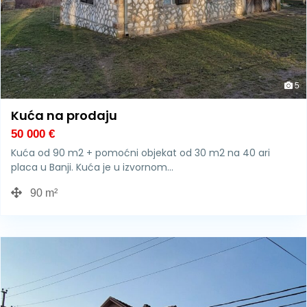
5
Kuća na prodaju
50 000
€
Kuća od 90 m2 + pomoćni objekat od 30 m2 na 40 ari
placa u Banji. Kuća je u izvornom…
90 m²