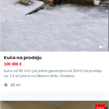
19
Kuća na prodaju
100 000
€
Kuća od 80 m2 i još jedna garsonjera od 20m2 na prodaju
na 7,9 ari placa na Đikinom Brdu. Gradska…
80 m²
Kuća